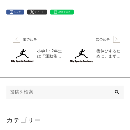
シェア
ツイート
LINEで送る
前の記事
次の記事
小学1・2年生
後伸びするた
は「運動能力
めに、まず育
の黄金期」で
てたいのは
す。
「動ける身
体」です。
検
索
カテゴリー