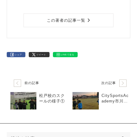
この著者の記事一覧
シェア
ツイート
LINEで送る
前の記事
次の記事
松戸校のスク
CitySportsAc
ールの様子①
ademy市川校
スクールの様
子③
検