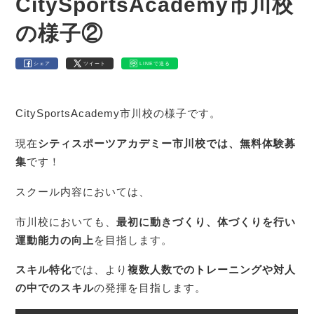
CitySportsAcademy市川校
の様子②
シェア
ツイート
LINEで送る
CitySportsAcademy市川校の様子です。
現在
シティスポーツアカデミー市川校では、無料体験募
集
です！
スクール内容においては、
市川校においても、
最初に動きづくり、体づくりを行い
運動能力の向上
を目指します。
スキル特化
では、より
複数人数でのトレーニングや対人
の中でのスキル
の発揮を目指します。