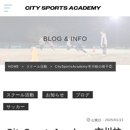
BLOG & INFO
HOME
>
スクール活動
>
CitySportsAcademy市川校の様子②
スクール活動
お知らせ
ブログ
サッカー
：2025/01/21
公開日