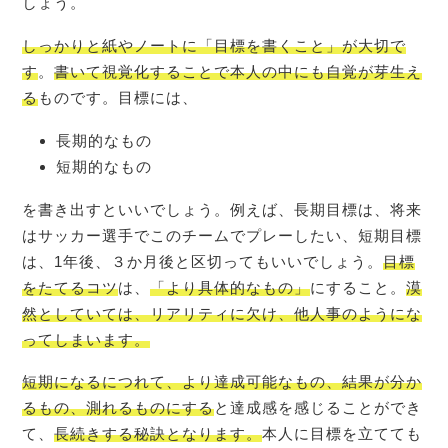
しょう。
しっかりと紙やノートに「目標を書くこと」が大切で
す
。
書いて視覚化することで本人の中にも自覚が芽生え
る
ものです。目標には、
長期的なもの
短期的なもの
を書き出すといいでしょう。例えば、長期目標は、将来
はサッカー選手でこのチームでプレーしたい、短期目標
は、1年後、３か月後と区切ってもいいでしょう。
目標
をたてるコツ
は、
「より具体的なもの」
にすること。
漠
然としていては、リアリティに欠け、他人事のようにな
ってしまいます。
短期になるにつれて、より達成可能なもの、結果が分か
るもの、測れるものにする
と達成感を感じることができ
て、
長続きする秘訣となります。
本人に目標を立てても