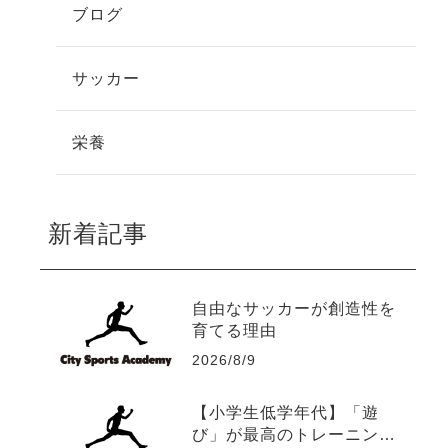
ブログ
サッカー
栄養
新着記事
自由なサッカーが創造性を
育てる理由
2026/8/9
【小学生低学年代】「遊
び」が最高のトレーニング