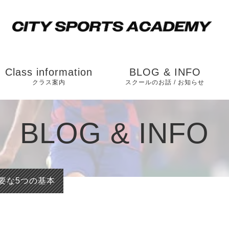
Class information
BLOG & INFO
クラス案内
スクールのお話 / お知らせ
松戸校（ソルテニス
お知らせ
BLOG & INFO
カレッジ横）
スクールのお話
市川校（和洋学園
国分キャンパス内）
要な5つの基本
運動能力向上のスク
ールの内容とは？