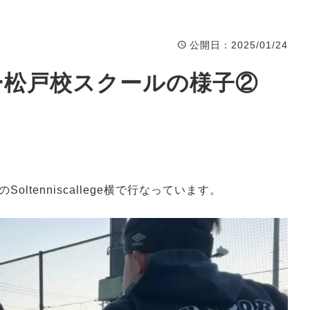
Event
イベント
公開日
：2025/01/24
ー松戸校スクールの様子②
tenniscallege横で行なっています。