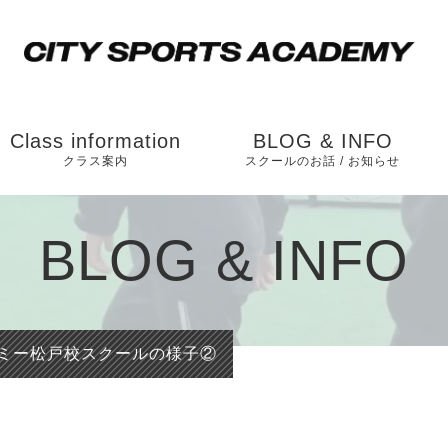
Class information
BLOG & INFO
クラス案内
スクールのお話 / お知らせ
松戸校（ソルテニス
お知らせ
BLOG & INFO
カレッジ横）
スクールのお話
市川校（和洋学園
国分キャンパス内）
ミー松戸校スクールの様子②
運動能力向上のスク
ールの内容とは？