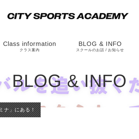
Class information
BLOG & INFO
クラス案内
スクールのお話 / お知らせ
松戸校（ソルテニス
お知らせ
BLOG & INFO
カレッジ横）
スクールのお話
市川校（和洋学園
国分キャンパス内）
ミナ」にある！
運動能力向上のスク
ールの内容とは？