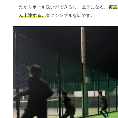
だからボール扱いができるし、上手になる。
何度
ん上達する。
実にシンプルな話です。