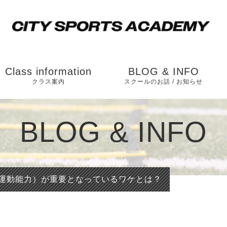
Class information
BLOG & INFO
クラス案内
スクールのお話 / お知らせ
松戸校（ソルテニス
お知らせ
BLOG & INFO
カレッジ横）
スクールのお話
市川校（和洋学園
国分キャンパス内）
運動能力）が重要となっているワケとは？
運動能力向上のスク
ールの内容とは？