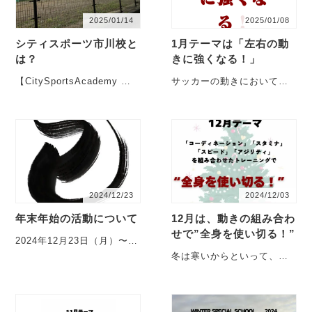
2025/01/14
2025/01/08
シティスポーツ市川校と
1月テーマは「左右の動
は？
きに強くなる！」
【CitySportsAcademy 市
サッカーの動きにおいて、
川校】 会場について 市川市
まっすぐ走るだけのシーン
国分にある・・・
はほとんどありません。
「ストップ」「スプ
リ・・・
2024/12/23
2024/12/03
年末年始の活動について
12月は、動きの組み合わ
せで”全身を使い切る！”
2024年12月23日（月）〜
2025年1月7日(火)まで通常
冬は寒いからといって、ど
スクールはお休みとなりま
うしても行動が消極的にあ
す。 ・・・
りがち。 身体が温まるまで
も時間がかかる… ・・・