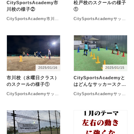
CitySportsAcademy市
松戸校のスクールの様子
川校の様子②
①
CitySportsAcademy市川校
CitySportsAcademyサッカ
の様子です。 現在シティス
ースクール松戸校は、松戸
ポーツアカデミー市川校で
市大橋にある
は・・・
soltennisca・・・
2025/01/16
2025/01/15
市川校（水曜日クラス）
CitySportsAcademyと
のスクールの様子①
はどんなサッカースクー
ルか？
CitySportsAcademyサッカ
CitySportsAcademyサッカ
ースクール市川校は、市川
ースクールは、松戸校と市
市国分にある旧和洋学園国
川校があります。 【松戸
分キャンパ・・・
校】・・・