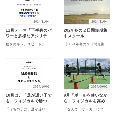
2024/11/04
2024/11/04
11月テーマ「下半身のパ
2024 冬の２日間短期集
ワーと多様なアジリティ
中スクール
で”スピード強化”
動きのキレ、スピード、ア
《2024年冬の２日間短期集
ジリティ… 「〇〇が足りて
中スクール》今回はダブル
いないのかも知れませ
ヘッダー開催します！ 12月
ん…」 ・・・
26日（木）・・・
2024/10/01
2024/09/02
10月は、「足が遅い子で
9月「ボールを使いなが
も、フィジカルで勝つた
ら、フィジカルを高め
めに」
る！」
「うちの子は、足が遅いか
『なんで、サッカーにフィ
ら…」と諦めていません
ジカルが重要なのか。』 ス