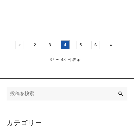
か？ 運動能力（フィジカ
ポーツにおいて、運動能力
ル）を伸ばすには、時
は土台（ベース）と・・・
間・・・
«
2
3
4
5
6
»
37 〜 48 件表示
検
索
カテゴリー