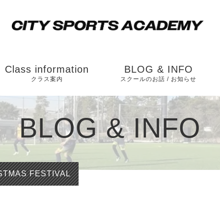
Class information
BLOG & INFO
クラス案内
スクールのお話 / お知らせ
松戸校（ソルテニス
お知らせ
BLOG & INFO
カレッジ横）
スクールのお話
市川校（和洋学園
国分キャンパス内）
STMAS FESTIVAL
運動能力向上のスク
ールの内容とは？