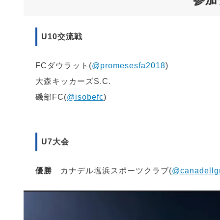
U10交流戦
FCダウラット(
@promesesfa2018
)
大森キッカーズS.C.
磯部FC(
@isobefc
)
⁡
U7大会
優勝
カナデル塩浜スポーツクラブ(
@canadellg