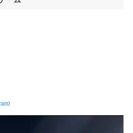
ram
)