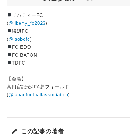
リバティーFC
(
@liberty_fc2023
)
礒辺FC
(
@isobefc
)
FC EDO
FC BATON
TDFC
⁡
【会場】
高円宮記念JFA夢フィールド
(
@japanfootballassociation
)
この記事の著者