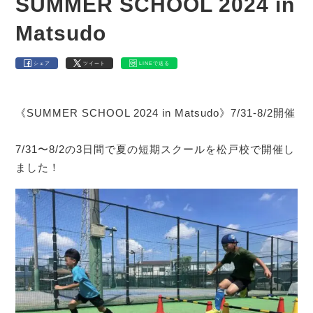
SUMMER SCHOOL 2024 in
Matsudo
シェア
ツイート
LINEで送る
《SUMMER SCHOOL 2024 in Matsudo》7/31-8/2開催
⁡
7/31〜8/2の3日間で夏の短期スクールを松戸校で開催し
ました！