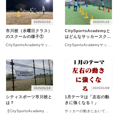
2025/01/16
2025/01/15
市川校（水曜日クラス）
CitySportsAcademyと
のスクールの様子①
はどんなサッカースクー
ルか？
CitySportsAcademyサッカ
CitySportsAcademyサッカ
ースクール市川校は、市川
ースクールは、松戸校と市
市国分にある旧和洋学園国
川校があります。 【松戸
分キャンパ・・・
校】・・・
2025/01/14
2025/01/08
シティスポーツ市川校と
1月テーマは「左右の動
は？
きに強くなる！」
【CitySportsAcademy 市
サッカーの動きにおいて、
川校】 会場について 市川市
まっすぐ走るだけのシーン