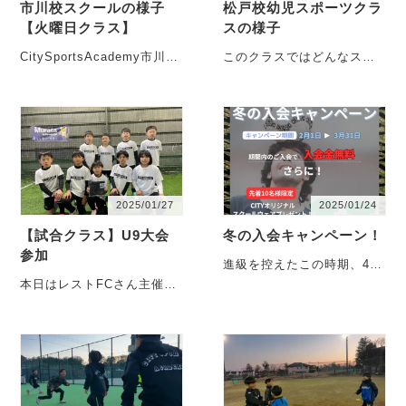
市川校スクールの様子
松戸校幼児スポーツクラ
【火曜日クラス】
スの様子
CitySportsAcademy市川校
このクラスではどんなスポ
は、市川市国分にある旧和
ーツにも必要な運動能力の
洋学園国分キャンパスで行
獲得を目指して楽しく活動
なっていま・・・
しています！⁡ ・・・
2025/01/27
2025/01/24
【試合クラス】U9大会
冬の入会キャンペーン！
参加
進級を控えたこの時期、4月
には新しいスケジュールを
本日はレストFCさん主催の
組んでいきたい人へ さら
ミニサッカー大会に参加さ
に、・・・
せていただきました！ 優勝
を目指し・・・