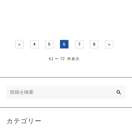
国分にある・・・
はほとんどありません。
「ストップ」「スプ
リ・・・
«
4
5
6
7
8
»
61 〜 72 件表示
検
索
カテゴリー