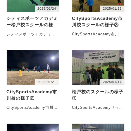
2025/01/24
2025/01/22
シティスポーツアカデミ
CitySportsAcademy市
ー松戸校スクールの様子
川校スクールの様子③
②
シティスポーツアカデミー
CitySportsAcademy市川校
松戸校は、松戸市大橋の
は、市川市国分にある旧和
Soltenniscallege横で行な
洋学園国分キャンパスで行
っています。・・・
なっていま・・・
2025/01/21
2025/01/17
CitySportsAcademy市
松戸校のスクールの様子
川校の様子②
①
CitySportsAcademy市川校
CitySportsAcademyサッカ
の様子です。 現在シティス
ースクール松戸校は、松戸
ポーツアカデミー市川校で
市大橋にある
は・・・
soltennisca・・・