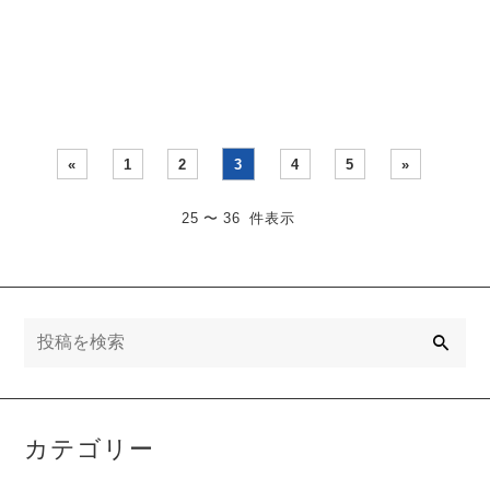
ります。 ポジションがあり
ーニングテーマは「ジャン
ます。正し・・・
プ」です。 ・・・
«
1
2
3
4
5
»
25 〜 36 件表示
検
索
カテゴリー