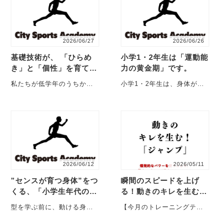
2026/06/27
2026/06/26
基礎技術が、 「ひらめ
小学1・2年生は「運動能
き」と「個性」を育て
力の黄金期」です。
る。
私たちが低学年のうちから
小学1・2年生は、身体が大
基礎技術を大切にするのに
きく成長する時期ではあり
は理由があります。 サッカ
ません。 しかし、 ・走る・
ーは、ただボールを・・・
止まる・・・・
2026/06/12
2026/05/11
”センスが育つ身体”をつ
瞬間のスピードを上げ
くる、「小学生年代の土
る！動きのキレを生む！
台づくり」
「ジャンプトレーニン
型を学ぶ前に、動ける身体
【今月のトレーニングテー
グ」
を。 サッカーには戦術があ
マ：ジャンプ】 今月のトレ