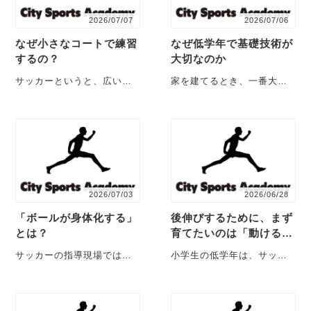
2026/07/07
2026/07/06
なぜ小さなコートで練習
なぜ低学年で基礎技術が
するの？
大切なのか
サッカーというと、広いグ
家を建てるとき、一番大切
ラウンドで思い切り走り回
なのは土台です。 土台がし
るイメージを持たれる方が
っかりしていれば、その上
多いと思います。 し・・・
に大きな家を建てる・・・
2026/07/03
2026/06/28
「ボールが身体化する」
後伸びするために、まず
とは？
育てたいのは「動ける身
体」です。
サッカーの指導現場では、
小学生の低学年は、サッカ
「ボールを身体化する」と
ーの戦術を覚える時期では
いう言葉を使うことがあり
ありません。 実は、この時
ます。 少し難しく聞・・・
期に最も大切なのは・・・