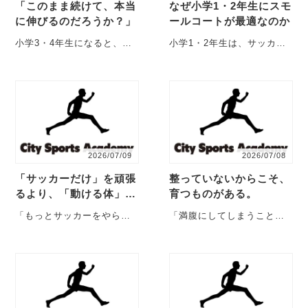
「このまま続けて、本当
なぜ小学1・2年生にスモ
に伸びるのだろうか？」
ールコートが最適なのか
小学3・4年生になると、多
小学1・2年生は、サッカー
くの保護者の方が一度は感
の技術を身につけるだけで
じることがあります。 「最
はなく、「身体の使い方」
近、成長が止まっ・・・
を覚えるための、とても
大・・・
2026/07/09
2026/07/08
「サッカーだけ」を頑張
整っていないからこそ、
るより、「動ける体」を
育つものがある。
育てることが大切な理由
「もっとサッカーをやらせ
「満腹にしてしまうこと」
た方が上手くなるので
「教え過ぎてしまうこと」
は？」「試合をたくさん経
で失われやすいのは、子ど
験した方が成長するので
も自身の内側から生まれる
は？」 ・・・
力・・・